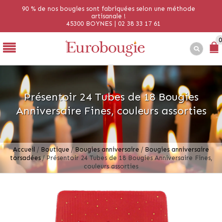
90 % de nos bougies sont fabriquées selon une méthode
artisanale !
45300 BOYNES | 02 38 33 17 61
0
Présentoir 24 Tubes de 18 Bougies
Anniversaire Fines, couleurs assorties
Accueil
/
Boutique
/
Bougies anniversaire
/
Bougies anniversaire
torsadées
/
Présentoir 24 Tubes de 18 Bougies Anniversaire Fines,
couleurs assorties