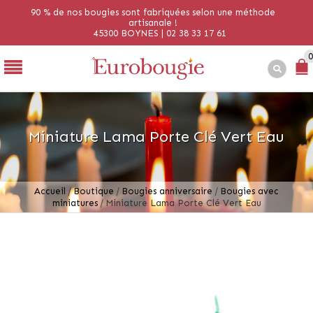
90 % de nos bougies sont fabriquées selon une méthode
artisanale !
45300 BOYNES | 02 38 33 17 61
0
Miniature Lama Porte Clé Vert Eau
Accueil
/
Boutique
/
Bougies anniversaire
/
Bougies avec
miniatures
/
Miniature Lama Porte Clé Vert Eau