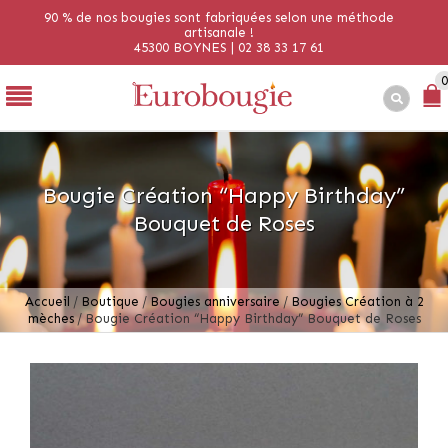
90 % de nos bougies sont fabriquées selon une méthode
artisanale !
45300 BOYNES | 02 38 33 17 61
0
Bougie Création “Happy Birthday”
Bouquet de Roses
Accueil
/
Boutique
/
Bougies anniversaire
/
Bougies Création à 2
mèches
/
Bougie Création “Happy Birthday” Bouquet de Roses